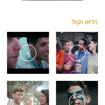
2017 – "אדיסון" – תאטרון אורנה פורת , בבימוי רועי שגב
2016 – "חבר מכוכב אחר" – תאטרון הארצי לנוער, בבימוי רענן פררה
ומשה בן שושן
2016 – "בן המלך והעני" – תאטרון גושן, בבימוי צביה הוברמן2015 – "חוות
וידאו וקול
החיות" – תאטרון גשר, בבימוי נועם שמואל, בתפקיד סקווילר
2015 – "סיפור הצלחה" – בבימוי רועי מליח רשף
2015 – "יש לי חשק לדוקטור" – פארסה בבימוי רוני מנדלסון
2015 – "פסטיבל שירי סן רמו" – מחזמר בבימוי יורם לוינשטיין
2015 – "נשיקה על האספלט" – בבימוי צדי צרפתי
►
►
2015 – "שושה" – בבימוי ניר ארז
2015 – "סקס סרטים וגעגוע" – קומדיה בבימוי שמעון מימרן
2014 – "אילוף הסוררת" – קופרודוקציה עם האקדמיה למשחק ומוזיקה
בוילנה
2013 – "מופע האימים של רוקי" – בבימוי שוקי וגנר, כוראוגרפיה אביחי
חכם
פרסומות
►
►
2026 פרסומת לibi בבימוי יפתח חוצב