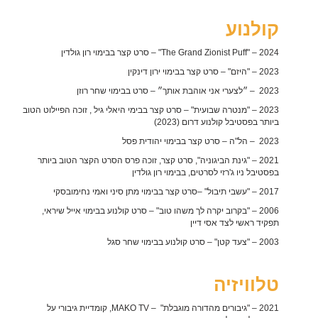
קולנוע
2024 – "The Grand Zionist Puff" – סרט קצר בבימוי רון גולדין
2023 –
"היזם" – סרט קצר בבימוי ירון דינקין
2023 – ״לצערי אני אוהבת אותך״ – סרט בבימוי שחר רוזן
2023
– "מנטרה שבועית" – סרט קצר בבימי היאלי גיל , זוכה הפיילוט הטוב
ביותר בפסטיבל קולנוע דרום (2023)
2023 – הל"ה – סרט קצר בבימוי יהודית פסל
2021 – "גינת הביגוניה", סרט קצר, זוכה פרס הסרט הקצר הטוב ביותר
בפסטיבל ניו ג'רזי לסרטים, בבימוי רון גולדין
2017 – "עשבי תיבול" –סרט קצר בבימוי מתן סיני ואמי נחימובסקי
2006 – "בקרוב יקרה לך משהו טוב" – סרט קולנוע בבימוי אייל שיראי,
תפקיד ראשי לצד אסי דיין
2003 – "צעד קטן" – סרט קולנוע בבימוי שחר סגל
טלוויזיה
2021 – "גיבורים מהדורה מוגבלת" – MAKO TV, קומדיית גיבורי על