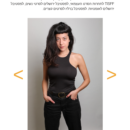
TISFF לתחרות הסרט העצמאי, לפסטיבל ירושלים לסרטי נשים, לפסטיבל
ירושלים לאומנויות, לפסטיבל ברלין לסרטים קצרים.
2021 בימוי תרגיל שנה א' בביה"ס למשחק יורם לווינשטיין
2020 המעבדה לפיתוח עם תסריט "קוקו בקן" הקרן החדשה לקולנוע
וטלוויזיה, חונכת תסריט: עילית זקצר
2020 בימוי "לב שלם", סרט קצר (בהשתתפות: ליאור דיין)
2020 דיאלוגיסטית לצד התסריטאית מיכל קופר קרן
2019 פיצ'ינג סרטי נשים בירושלים וקרן גשר עם תסריט קצר "קוקילידה"
2015-2017 מורה למשחק לקבוצות בני גיל הזהב משכונת התקווה ובימוי
ההצגה 'שכונת חיימקלה' בהשראת מחזותיו של חנוך לוין. במסגרת פרויקט
>
<
קהילתי ביורם לווינשטיין.
קולנוע וטלוויזיה
2023 "האחד והיחיד שלי" פיצ'ר, סרטו של דוד טאובר. בתפקיד "גאיה"
2020 "002" ערוץ כאן בימוי: עטרה פריש – עתידי
2019 "רק ביבי" סרט עצמאי קצר בימוי: רני אבידן
2019 "עלמה" סרט קצר. בימוי: שרון לשם. בתפקיד ראשי "עלמה". פרס
ראשון בקולנוע דרום