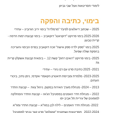
לימודי תסריטאות אצל שבי גביזון
בימוי, כתיבה והפקה
2025 – שכתוב דיאלוגים לפיצ'ר "מרמלדה" בימוי יריב הורוביץ – עתידי
2025-2026 בימוי פרויקט "דוקויאנג" דוקאביב – בימוי קבוצת רמות הדסה -
קריית טבעון
2025 בימוי "ספק ילדה ספק אישה" זוכה דוקאביב בפרס הבימוי והעריכה
בהפקת שולה שפיגל.
2025- בימוי פרויקט "רואים רחוק" קשת 12. – בימאית קבוצת אשקלון קריית
גת
2021- 2025 כתיבת סרט עם רם נהרי – עתידי
2023-2025- מלמדת ומביימת תיאטרון הקאמרי אקדמי, ניסן נתיב, ביכורי
העתים.
2013 – 2024- מנהלת מערך האירוח במקום, ניהול צוות – קבוצת התדר
2022 – מנהלת חדר האמנים בפסטיבל הג'אז – קבוצת התדר והמחלקה
למופעים של עיריית תל אביב-יפו
2022- מנהלת חדר האמנים – לילה לבן במוז"א – קבוצת התדר ומוז"א
2022-2024 תסריטאית ושחקנית "קוקולוקו" סרט קצר נבחר לפסטיבל