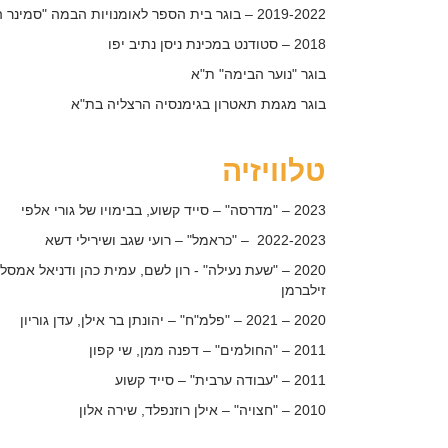
2019-2022 – בוגר בית הספר לאומנויות הבמה "סמינר הקיבוצים"
2018 – סטודנט במכינת ניסן נתיב יפו
בוגר "נוער הבימה" ת"א
בוגר מגמת תאטרון בגימנסיה הרצליה בת"א
טלוויזיה
2023 – "מדרסה" – סייד קשוע, בבימויו של גורי אלפי
2022-2023 – "כראמל" – רועי שגב ושירילי דשא
2020 – "שעת נעילה" ­- רון לשם, עמית כהן ודניאל אמסל,
זילברמן
2020 – 2021 – "פלמ"ח" – יהונתן בר אילן, עדן גוריון
2011 – "החולמים" – דפנה ממן, שי קפון
2011 – "עבודה ערבית" – סייד קשוע
2010 – "חצויה" – אילן רוזנפלד, שירה אלון