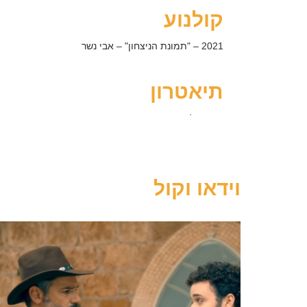
קולנוע
2021 – "תמונת הניצחון" – אבי נשר
תיאטרון
"הנחשול" – תפקיד תום (במסגרת נוער הבימה)
"כולם רוצים לחיות" מאת חנוך לוין – בתפקיד פוזנא (במ
"ערבים רוקדים" מאת סייד קשוע – מונולוג (במסגרת מונו
במגמת תיאטרון)
וידאו וקול
"הוראות הפעלה" מאת שירלי בייטל נתיב – בתפקיד מיק
י"ב)
"ריקודו של ג'ינגיס כהן" בתפקיד ג'ינגיס כהן. מחזה מאת
ספר של רומן גארי –
ויצאה החוצה להבימה 4)
"הנפש הטובה מסצ'ואן" – ברטולט ברכט. בתפקיד ואנג. בב