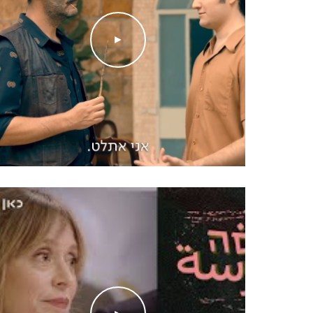
פתר (סמינר הקיבוצים, 2022)
►
כישורים מיוחדים
תיפוף | קפוארה | דיאבולו | גיטרה | שירה
שפות:
עברית – שפת אם, ערבית – טובה מאוד, אנגלית 