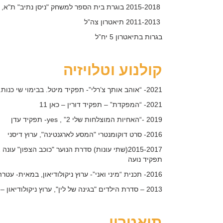
2015-2018 בוגרת בית הספר למשחק "ניסן נתיב" ת"א, מחזור נ"ג
2011-2013 תיאטרון צה”ל
בגרות בתיאטרון 5 יח”ל
קולנוע וטלויזיה
2021- “אוהב אותך צ’רלי”- תפקיד מיטל. בבימוי שי כנות.
2021- “המפקדת” – תפקיד דורין – כאן 11
2019 -“האחיות המוצלחות שלי 2” , yes- תפקיד עדן
2016- סרט דוקומנטרי "המסע לארגנטינה", ערוץ דיסני
תפקיד נועה
2016- תכנית “מיני ואני”- ערוץ ניקולודיאון, במאית- עטרה פריש.
2013 – סדרת הילדים "בגינה של לין", ערוץ ניקולודיאון – תפקיד לין
תיאטרון