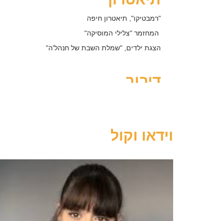
"רמבטיקו", תיאטרון חיפה
המחזמר "צלילי המוסיקה"
הצגת ילדים, "שמלת השבת של חנהל'ה"
דיבוב
קריינות פרומואים, ערוץ ניקלודיאון
דיבוב לסרט "זוטרופוליס" דיסני
כישורים מיוחדים:
שירה, נגינה על גיטרה
וידאו וקול