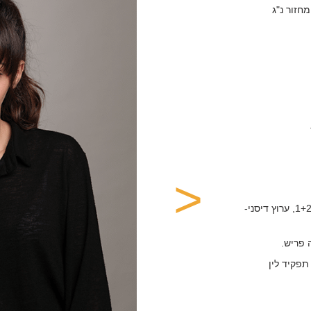
<
2015-2017(שתי עונות) סדרת הנוער "כוכב הצפון" עונה 1+2, ערוץ דיסני-