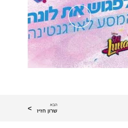
►
הבא
שרון חזיז