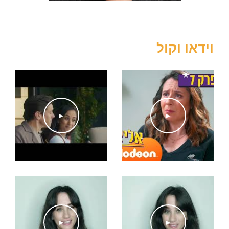
2011 – תמרה, משפחה חמה, עדנה מזי"א הקמארי
2011 – הבובה הרשלה, גטו, עמרי ניצן, הקאמרי
2010 – קונסטנצה, אמדאוס, עמרי ניצן, הקאמרי
וידאו וקול
טלוויזיה
2015-2018 – איזבלה, ג'ינג'י, עדי בנימינוב, יס ג'וניור
2017 – טהר, מתים לרגע 2, יואב פז, דורון פז, הוט
2016 – גל, האחיות המוצלחות שלי, גורי אלפי, יס קומדי
►
►
2010 – אביבית השועלים, ירון ארזי, אורן שקדי, אייל דורי, יס
קולנוע
2022- אנה פרנק (דיבוב), איפה אנה פראנק, ארי פולמן
2022- אליס, איראן 3 (פיצ'ר חרדי), אריאל כהן
2018 – ניצן, הרגלי צריכה (סרט קצר), אביגיל אריאלי
2015 – זהר, תעשי בכאילו (סרט קצר), צורית הרציון
►
►
2012 – צפי, העולם מצחיק, שמי זרחין