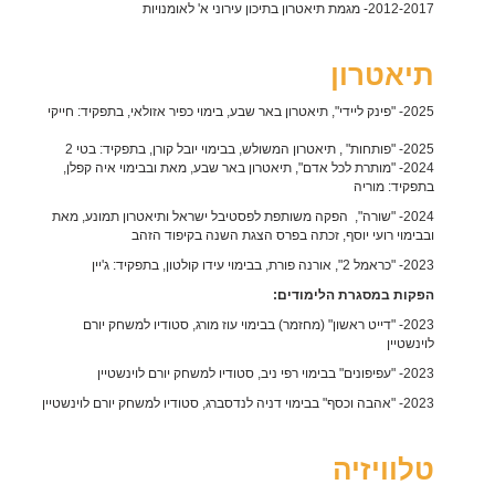
2012-2017- מגמת תיאטרון בתיכון עירוני א' לאומנויות
תיאטרון
2025- "פינק ליידי", תיאטרון באר שבע, בימוי כפיר אזולאי, בתפקיד: חייקי
2025- "פותחות" , תיאטרון המשולש, בבימוי יובל קורן, בתפקיד: בטי 2
2024- "מותרת לכל אדם", תיאטרון באר שבע, מאת ובבימוי איה קפלן,
בתפקיד: מוריה
2024- "שורה", הפקה משותפת לפסטיבל ישראל ותיאטרון תמונע, מאת
ובבימוי רועי יוסף,
זכתה בפרס הצגת השנה בקיפוד הזהב
2023- "כראמל 2", אורנה פורת, בבימוי עידו קולטון, בתפקיד: ג'יין
הפקות במסגרת הלימודים:
2023- "דייט ראשון" (מחזמר) בבימוי עוז מורג, סטודיו למשחק יורם
לוינשטיין
2023- "עפיפונים" בבימוי רפי ניב, סטודיו למשחק יורם לוינשטיין
2023- "אהבה וכסף" בבימוי דניה לנדסברג, סטודיו למשחק יורם לוינשטיין
טלוויזיה