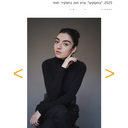
2025- "צחקוקים", ערוץ הופ, בתפקיד: תותי
2024- "השעשוהופ", עונות 1-2 בתפקיד: תותי
2024- "בעניין הזהב", בבימוי ימי ויסלר, תפקיד: שולי נתן
סדרת המערכונים "Tribe of Trauma" מיועדת לשידור בטלוויזיה
האירופאית
קולנוע
2024- "הותיר אחריו"- סרט קצר בהפקת קרן מקור, בבימוי עומר הראל
>
<
2024- "איך לאהוב את אמא שלך ב150 מילים"- סרט גמר סם שפיגל,
בבימוי רוני יניב
2024- "רגע לפני החופה"- סרט גמר אוניברסיטת אריאל, בבימוי עינב דהן
2022- "קניבלים טובים"- סרט גמר סם שפיגל, בבימוי רוני יניב ואייל סגרסקי
2021- "שם יש"- סרט גמר אוניברסיטת תל אביב, בבימוי אתי בן און
2020- "כסף"- סרט קצר בבימוי שרון אנגלהארט
2012- "קטופה"- סרט גמר סם שפיגל, בבימוי מרגריטה בלקלב
פרסים ומלגות