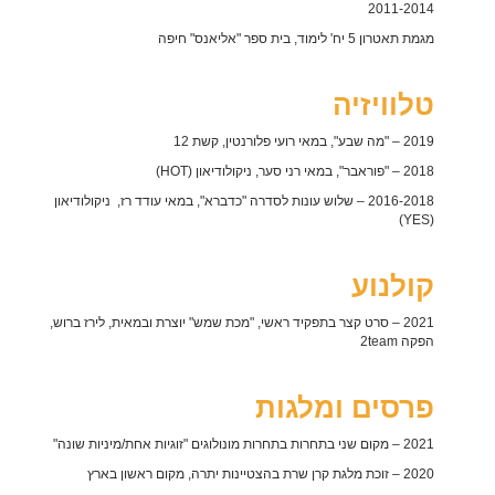
2011-2014
מגמת תאטרון 5 יח' לימוד, בית ספר "אליאנס" חיפה
טלוויזיה
2019 – "מה שבע", במאי רועי פלורנטין, קשת 12
2018 – "פוראבר", במאי רני סער, ניקולודיאון (HOT)
2016-2018 – שלוש עונות לסדרה "כדברא", במאי עודד רז, ניקולודיאון
(YES)
קולנוע
2021 – סרט קצר בתפקיד ראשי, "מכת שמש" יוצרת ובמאית, לירז ברוש,
הפקה 2team
פרסים ומלגות
2021 – מקום שני בתחרות בתחרות מונולוגים "זוגיות אחת/מיניות שונה"
2020 – זוכת מלגת קרן שרת בהצטיינות יתרה, מקום ראשון בארץ