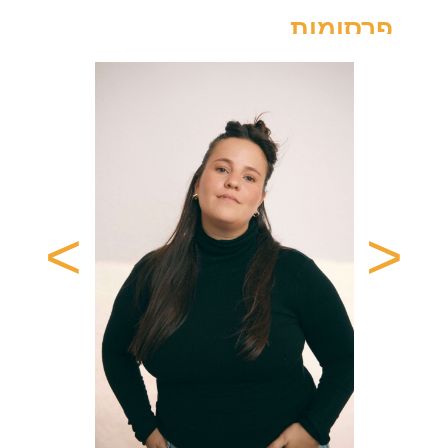
פרסומות
בית יציב-באר שבע (דיגיטל)
יכולות נוספות
אזרחויות
שפות
שירה, ריקוד, אימפרוביזציה, הנחייה, קריינות
עברית
IL
ודיבוב.
ואנגלית
>
<