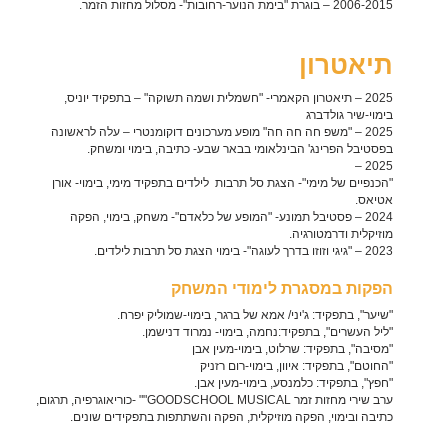
2006-2015 –
בוגרת "בימת הנוער-רחובות"- מסלול מחזות הזמר.
תיאטרון
2025 –
תיאטרון הקאמרי- "חשמלית ושמה תשוקה" – בתפקיד יוניס,
בימוי-שיר גולדברג
2025 – "
משפ חה חה חה" מופע מערכונים דוקומנטרי – עלה לראשונה
בפסטיבל הפרינג' הבינלאומי בבאר שבע- כתיבה, בימוי ומשחק.
2025 –
"
הכנפיים של מימי"- הצגת סל תרבות לילדים בתפקיד מימי, בימוי- אורן
אטיאס.
2024 –
פסטיבל תמונע- "המופע של כלאדם"- משחק, בימוי, הפקה
מוזיקלית ודרמטורגיה.
2023 – "
גיגי וזוזו בדרך לעוגה"- בימוי הצגת סל תרבות לילדים.
הפקות במסגרת לימודי המשחק
"שיער", בתפקיד: ג'יני/ אמא של ברגר, בימוי-שמוליק יפרח.
"ליל העשרים", בתפקיד:נחמה, בימוי- נמרוד דנישמן.
"מסיבה", בתפקיד: שרלוט, בימוי-מעין אבן
"החוטם", בתפקיד: איוון, בימוי-רום רזניק
"חפץ", בתפקיד: כלמנסע, בימוי-מעין אבן.
ערב שירי מחזות זמר
GOODSCHOOL MUSICAL"
" -כוריאוגרפיה, תרגום,
כתיבה ובימוי, הפקה מוזיקלית, הפקה והשתתפות בתפקידים שונים.