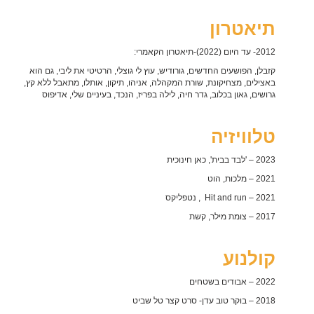
תיאטרון
2012- עד היום (2022)-תיאטרון הקאמרי:
קזבלן, הפושעים החדשים, גורודיש, עוץ לי גוצלי, הרטיטי את ליבי, גם הוא
באצילים, מצחיקונת, שורת המקהלה, אניהו, תיקון, אותלו, מתאבל ללא קץ,
גרושים, גאון בכלוב, גדר חיה, לילה בפריז, הנכד, בעיניים שלי, אדיפוס
טלוויזיה
2023 – 'לבד בבית', כאן חינוכית
2021 – מלכות, הוט
2021 – Hit and run , נטפליקס
2017 – צומת מילר, קשת
קולנוע
2022 – אבודים בשטחים
2018 – בוקר טוב עדן- סרט קצר טל שביט