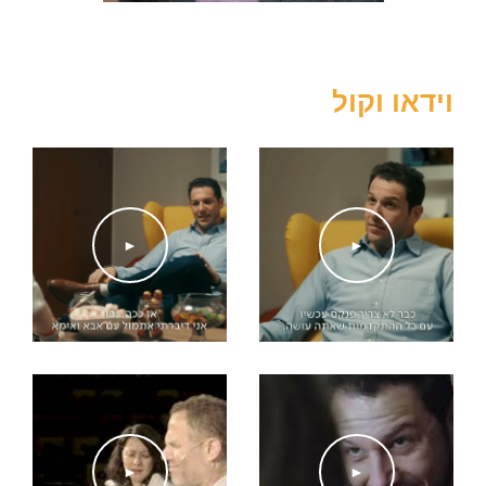
שפות:
אנגלית ברמה גבוהה
כישורים נוספים:
שירה וריקוד
וידאו וקול
►
►
►
►