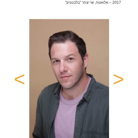
2017 – אלואטה, שי יצהר "בלבטניק"
פרסומת
2023 – אול גו'בס,all jobs
2022 – זגה, ריהוט
2021 – נירלט
2020 – פיפלביז
2020 – שטראוס, נפוליאון
>
<
2017 – סופר פארם
2016 – יס, קמפיין שירות סטרימינג
2014 – מילקי
מלגות הצטיינות ופרסים
פרס השחקן המבטיח עתיד התיאטרון 2012,
זוכה קרן שרת, מלגה עש אהוד מנור, קרן שוש אביגל, קרן שוסהיים, פרס
ראש עיריית תל אביב