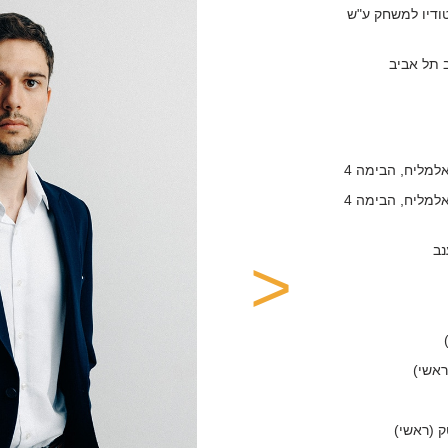
הסטודיו למשחק ע"ש
נב
<
ראשי)
ק (ראשי)