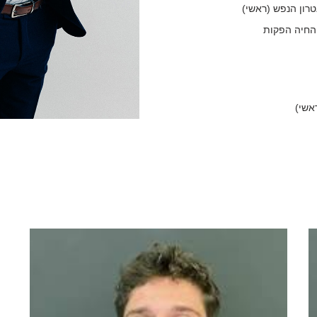
טרון הנפש (ראשי)
ח החיה הפקות
אשי)
ועי מליח רשף
רשף:
ויטנר
פת אם)
שפת אם)