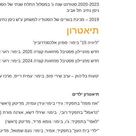
2020-2023 סטודנט שנה ג' במסלול התלת שנתי של 
ניסן נתיב תל אביב
2019 – מכינת בוגרים של הסטודיו למשחק ע"ש ניסן נתיב תל אביב
תיאטרון
"ליוויה 15" בימוי: סמיון אלכסנדרוביץ'
חדש מהניילון פסטיבל מחזאות קצרה 2025, בימוי: רועי אלמליח, הבימה 4
חדש מהניילון פסטיבל מחזאות קצרה 2024, בימוי: רועי אלמליח, הבימה 4
יטעות בליהוק – ערב שירי פופ, בימוי: עמית רייס, מרכז ע
תיאטרון ילדים
"אח מפח" בתפקיד: גידי בימוי:עידן עמית, מדיטק (ראשי)
"כראמל" בתפקיד:רובי, בימוי: שירלי דשא, אורנה פורת (
"לאסי" בתפקיד: ג'ו, בימוי: גומא פריד, מדיטק (ראשי)
"ילדי בית העץ" בתפקיד: אמיר, בימוי: נעם שמואל, מדיט