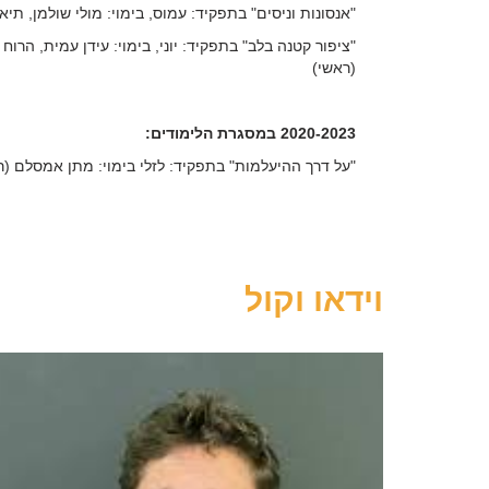
"אנסונות וניסים" בתפקיד: עמוס, בימוי: מולי שולמן, תיא
"ציפור קטנה בלב" בתפקיד: יוני, בימוי: עידן עמית, הרו
(ראשי)
2020-2023 במסגרת הלימודים:
"על דרך ההיעלמות" בתפקיד: לזלי בימוי: מתן אמסלם (ר
"צוצלת מקוללת" בתפקיד: דב פרידמן בימוי: מיכאל אלוני
"צעיר לעזאזל" בתפקיד: בראד אווארט פריצ'ארד בימוי: ר
"ארטיסטיק שיט", ערב מחזות קצרים בהנחיית רועי מליח 
וידאו וקול
המחזה הקצר "שלוש פרידות", בימוי וכתיבה.
המחזה הקצר "ארטיסטיק שיט" בתפקיד: יותם בימוי: גיא 
יכולות נוספות
אזרחויות
שפות
עברית (ש
שירה/ ריקוד/כתיבה
EU
+
IL
אנגלית (
לתיאטרון וקולנוע