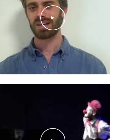
"הממונה על משאבי אנוש" א.ב יהושע. תפקיד מרכזי: הישי
2015
►
"REMEMBER
" תאטרון תנועה, יצירה מקורית- אנסמבל. בי
סמינר הקיבוצים.
2005 ״משה״ - תפקיד ראשי: הילד. בימוי: משה קפטן. תיאטרון היהלום.
-2003 ״
ג'יפסי״ - בימוי: שוקי וגנר. תיאטרון הספרייה.
קולנוע:
2022
״קמח מים״. תפקיד ראשי: עוז. יוצרת ובימאית: ליטל ג׳רז
2019 ״תם הטקס״. תפקיד ראשי:
נורי. יוצרים: סיגל צחור
שד״ר. במאי: זיו הרמלין שד״ר. זוכה פרס הסרט הקצר הט
בפסטיבל הקולנוע
Duemila30
מילאנו, איטליה.
Of
The Earth”- Directed by David Batty. Role:
2018 “To The End’s
Saint Luke.
Filmed at Ouarzazate Morocco.