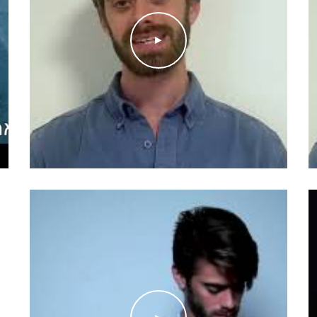
ש. בימוי: איציק
ויינגרטן.
►
מוי: יעל תורג׳מן.
י. סרט קצר.
י וזיו הרמלין
וב ביותר