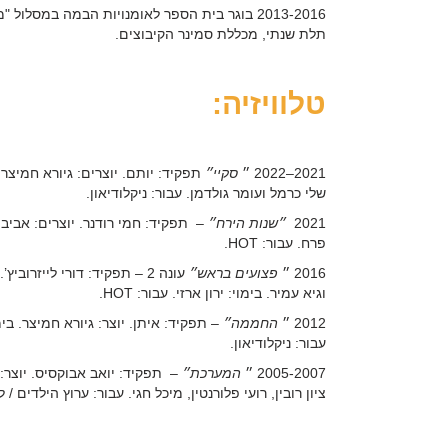
2013-2016
בוגר בית הספר לאומנויות הבמה במסלול "
תלת שנתי, מכללת סמינר הקיבוצים.
טלוויזיה:
2021–2022
״
סקיי״
תפקיד: יותם. יוצרים: גיורא חמיצר ונ
שלי כרמל ועומר גולדמן. עבור: ניקלודיאון.
2021
״שנות הירח״
– תפקיד: חמי רודנר. יוצרים: אביב ג
פרח. עבור:
HOT
.
2016 ״
פצועים בראש״
עונה 2 – תפקיד: דורי לייזרוביץ
וגיא עמיר. בימוי: ירון ארזי. עבור:
HOT
.
2012 ״
החממה״
– תפקיד: איתן. יוצר: גיורא חמיצר. בימו
עבור: ניקלודיאון.
2005-2007
״
המערכת״
– תפקיד: יואב אבוקסיס. יוצר: צי
ציון רובין, רועי פלורנטין, מיכל חגי. עבור: ערוץ הילדים / לו