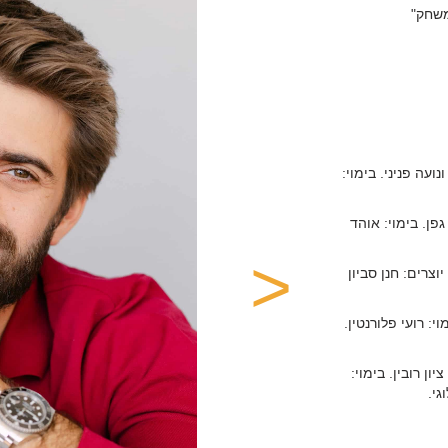
משחק"
ועה פניני. בימוי:
פן. בימוי: אוהד
<
’. יוצרים: חנן סביון
י: רועי פלורנטין.
ון רובין. בימוי:
גי.