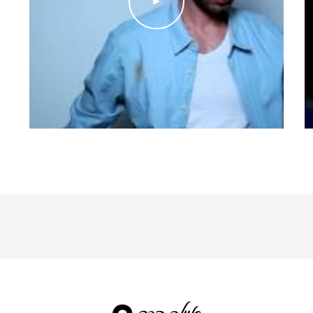
►
יץ תפקיד : רועי
הגאה בבוסטון).
ולפני אולמן