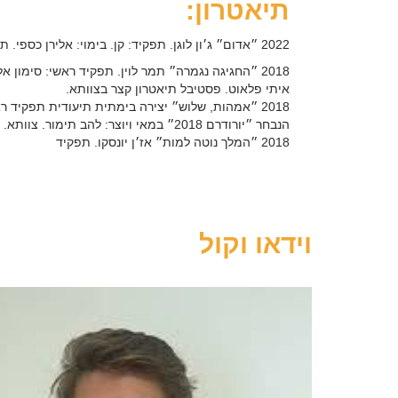
תיאטרון:
2022 ״אדום״ ג׳ון
לוגן. תפקיד: קן. בימוי: אלירן כספי. ת
2018 ״החגיגה נגמרה״ תמר לוין. תפקיד ראשי: סימון אל
איתי
פלאוט. פסטיבל תיאטרון קצר בצוותא.
2018 ״
אמהות, שלוש״ יצירה בימתית תיעודית תפקיד ר
הנבחר ״יורודרם
2018״
במאי ויוצר: להב תימור. צוותא.
2018 ״המלך נוטה למות״
אז׳ן יונסקו. תפקיד
ראשי: המלך בארנז׳ה הראשון. בימוי: יובל קורן.
2017
״סוף משחק״ סמואל בקט. תפקיד ראשי: קלוב. בימוי: כלת
2017 ״באג״ טרייסי לטס. תפקיד ראשי: פיטר אוונס. בימו
וידאו וקול
אלירן כספי. תיאטרון
תמונע.
2017 ״מהצד השני״ עיבוד לספרו של אתגר קרת ״הקייטנה של קנלר״. תפקיד מרכזי: ארי
צוותא.
2016
״שש דמויות מחפשות מחבר״ לואיג'י פיראנדלו. תפקי
2016
"הסערה" ויליאם שייקספיר. תפקיד ראשי:
פרוספרו. בימוי:
2016